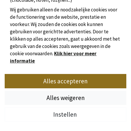
(chocolade, noten, rozijnen...)
SARLAT LA CANEDA
4 campings
Wij gebruiken alleen de noodzakelijke cookies voor
de functionering van de website, prestatie en
Camping les Acacias Sarlat
voorkeur. Wij zouden de cookies ook kunnen
Camping LES TERRASSES DU PERIGORD
gebruiken voor gerichtte advertenties. Door te
Huttopia Sarlat
klikken op alles accepteren, gaat u akkoord met het
Les Chalets du Périgord
gebruik van de cookies zoals weergegeven in de
SIORAC EN PÉRIGORD
cookie voorwaarden.
Klik hier voor meer
informatie
1 Camping
Camping Le Port de Siorac
Alles accepteren
ST. AUBIN-DE-NABIRAT
1 Camping
Alles weigeren
Camping Moto Dordogne
Instellen
ST. AULAYE
1 Camping