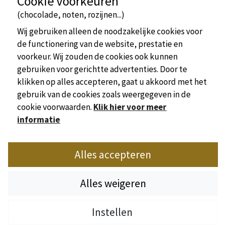
Cookie voorkeuren
(chocolade, noten, rozijnen...)
Wij gebruiken alleen de noodzakelijke cookies voor
de functionering van de website, prestatie en
voorkeur. Wij zouden de cookies ook kunnen
gebruiken voor gerichtte advertenties. Door te
klikken op alles accepteren, gaat u akkoord met het
gebruik van de cookies zoals weergegeven in de
cookie voorwaarden.
Klik hier voor meer
informatie
Officiële website van de Unie van Camping Dordogne
Alles accepteren
Place Marc Busson - 24200 Sarlat
Tel : +33(0)5 53 31 28 01
Alles weigeren
Email :
sdhpa@orange.fr
Instellen
Wettelijke bepalingen Crédits photos
-
Cookies
-
Campinggids
Kaart
Filteren
Zoeken