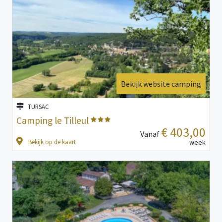
Bekijk website camping
TURSAC
Camping le Tilleul
€ 403,00
Vanaf
Bekijk op de kaart
week