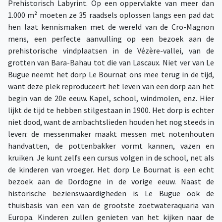
Prehistorisch Labyrint. Op een oppervlakte van meer dan
1.000 m² moeten ze 35 raadsels oplossen langs een pad dat
hen laat kennismaken met de wereld van de Cro-Magnon
mens, een perfecte aanvulling op een bezoek aan de
prehistorische vindplaatsen in de Vézère-vallei, van de
grotten van Bara-Bahau tot die van Lascaux. Niet ver van Le
Bugue neemt het dorp Le Bournat ons mee terug in de tijd,
want deze plek reproduceert het leven van een dorp aan het
begin van de 20e eeuw. Kapel, school, windmolen, enz. Hier
lijkt de tijd te hebben stilgestaan in 1900. Het dorp is echter
niet dood, want de ambachtslieden houden het nog steeds in
leven: de messenmaker maakt messen met notenhouten
handvatten, de pottenbakker vormt kannen, vazen en
kruiken. Je kunt zelfs een cursus volgen in de school, net als
de kinderen van vroeger. Het dorp Le Bournat is een echt
bezoek aan de Dordogne in de vorige eeuw. Naast de
historische bezienswaardigheden is Le Bugue ook de
thuisbasis van een van de grootste zoetwateraquaria van
Europa. Kinderen zullen genieten van het kijken naar de