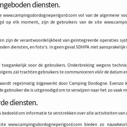
aangeboden diensten.
tie www.campingsdordogneperigord.com vol van de algemene voo
gd op elk moment, zijn de gebruikers van de site www.camp
n zijn de verantwoordelijkheid van geïntegreerde operaties sy
den diensten, en foto's. In geen geval SDHPA niet aansprakelijk v
de toegankelijk voor de gebruikers. Onderbreking wegens techni
ens zal trachten gebruikers te communiceren vóór de datum en he
ordt regelmatig bijgewerkt door Camping Dordogne. Evenzo k
e gebruiker die is uitgenodigd om te verwijzen naar het zo vaak 
rde diensten.
bedoeld om informatie te verstrekken over alle activiteiten van
ite www.campingsdordogneperigord.com bieden zo nauwkeurig 