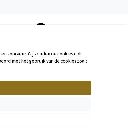
Geen commissie
e en voorkeur. Wij zouden de cookies ook
koord met het gebruik van de cookies zoals
Officiële website van de Unie van Camping
Dordogne
Place Marc Busson - 24200 Sarlat
Tel : +33(0)5 53 31 28 01
Email :
sdhpa@orange.fr
alingen Crédits photos
-
Cookies
-
Campinggids