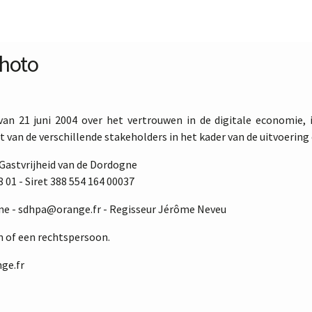
Photo
an 21 juni 2004 over het vertrouwen in de digitale economie, is
an de verschillende stakeholders in het kader van de uitvoering
Gastvrijheid van de Dordogne
 01 - Siret 388 554 164 00037
ne - sdhpa@orange.fr - Regisseur Jérôme Neveu
on of een rechtspersoon.
ge.fr