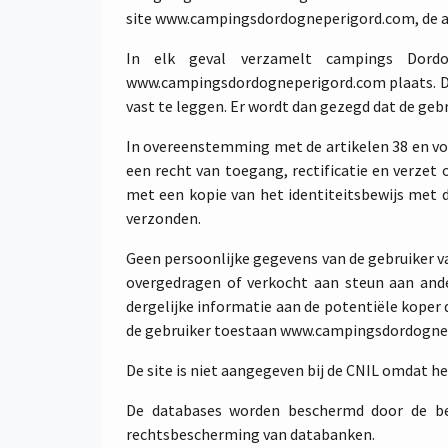
site www.campingsdordogneperigord.com, de acc
In elk geval verzamelt campings Dord
www.campingsdordogneperigord.com plaats. De ge
vast te leggen. Er wordt dan gezegd dat de geb
In overeenstemming met de artikelen 38 en vol
een recht van toegang, rectificatie en verze
met een kopie van het identiteitsbewijs met
verzonden.
Geen persoonlijke gegevens van de gebruiker 
overgedragen of verkocht aan steun aan and
dergelijke informatie aan de potentiële koper 
de gebruiker toestaan www.campingsdordogne
De site is niet aangegeven bij de CNIL omdat h
De databases worden beschermd door de bep
rechtsbescherming van databanken.