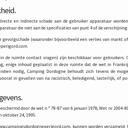
kheid.
irecte en indirecte schade aan de gebruiker apparatuur worden
aratuur die niet aan de specificaties van punt 4 of de verschijning
gevolgschade (waaronder bijvoorbeeld een verlies van markt of v
eperigord.com.
in de ruimte contact vragen) zijn beschikbaar voor gebruikers
g, enige inhoud geplaatst in deze ruimte dat de wet in Frankr
dien nodig, Camping Dordogne behoudt zich tevens de mogelij
vooral in gevallen van na racistisch, beledigend, lasterlijk, of
gevens.
 beschermd door de wet n ° 78-87 van 6 januari 1978, Wet nr 2004-80
n oktober 24, 1995.
 www.campingsdordogneperigord.com, kunnen worden verzameld: U