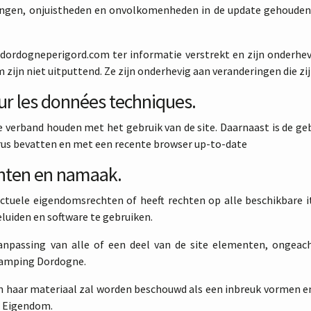
ngen, onjuistheden en onvolkomenheden in de update gehouden, 
dordogneperigord.com ter informatie verstrekt en zijn onderhevi
ijn niet uitputtend. Ze zijn onderhevig aan veranderingen die zi
sur les données techniques.
ie verband houden met het gebruik van de site. Daarnaast is de g
irus bevatten en met een recente browser up-to-date
chten en namaak.
ctuele eigendomsrechten of heeft rechten op alle beschikbare 
luiden en software te gebruiken.
aanpassing van alle of een deel van de site elementen, ongeac
Camping Dordogne.
an haar materiaal zal worden beschouwd als een inbreuk vormen e
e Eigendom.