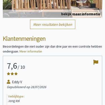
bekijk meer informatie
Meer resultaten bekijken
Stacaravan
4 persoon/personen
Klantenmeningen
Beoordelingen die niet ouder zijn dan drie jaar en een controle hebben
ondergaan.
Meer informatie
7,6
9,
/
10
bekijk meer informatie
Eddy V
Gepubliceerd op 28/07/2026
Gepu
Stacaravan
4 persoon/personen
Verblijfstype :
Verb
Jong stel
Seni