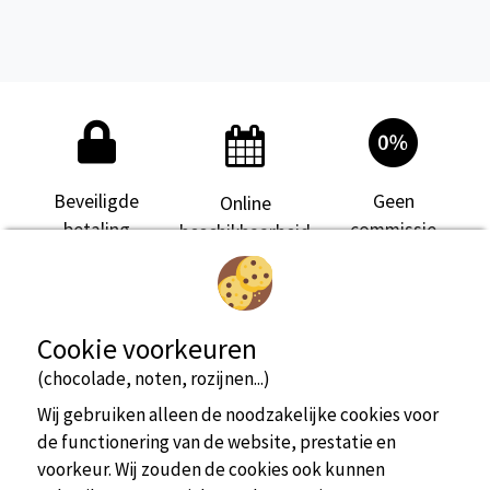
bekijk meer informatie
Kampeerplaats(en)
2/6 persoon/personen
Beveiligde
Geen
Online
betaling
commissie
beschikbaarheid
Cookie voorkeuren
(chocolade, noten, rozijnen...)
Wij gebruiken alleen de noodzakelijke cookies voor
bekijk meer informatie
de functionering van de website, prestatie en
voorkeur. Wij zouden de cookies ook kunnen
Kampeerplaats(en)
2/6 persoon/personen