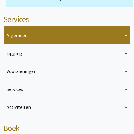
busje, camper, stacaravan of ingerichte tent, u zult
ongetwijfeld het type accommodatie vinden dat bij u past!
Campingplaatsen
: ruim (80 tot 200m²), schaduwrijk en
Services
afgebakend, sommige met adembenemend uitzicht op de
kastelen
Comfort stacaravans
: voor kant-en-klare vakanties
Algemeen
Bohème Chalets en Tiny Bohème
: voor een natuurlijk en
design verblijf
Bijzondere accommodaties
: Lodge tenten, met of zonder
Ligging
sanitair, voor een unieke ervaring!
Een ideale locatie
In de onmiddellijke nabijheid van de dorpen Castelnaud-la-
Voorzieningen
Chapelle en Beynac kunt u de markten, winkels, restaurants
en toeristische bezienswaardigheden te voet of per fiets
bereiken, zonder uw voertuig te hoeven nemen. Een echte
Services
troef voor een serene en ecologische vakantie!
De geest van Les Cinq Châteaux
Schaduwrijk... Ruim... Feel good... Gezinsvriendelijk.
Activiteiten
Onze camping geeft prioriteit aan gezelligheid, authenticiteit
en het plezier om onze trouwe kampeerders jaar na jaar terug
te zien.
Boek