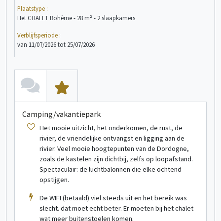
Plaatstype :
Plaa
Het CHALET Bohème - 28 m² - 2 slaapkamers
Comf
Verblijfsperiode :
Verb
van 11/07/2026 tot 25/07/2026
van 
bekijk meer informatie
Stacaravan
4 persoon/personen
Camping/vakantiepark
C
Het mooie uitzicht, het onderkomen, de rust, de
rivier, de vriendelijke ontvangst en ligging aan de
rivier. Veel mooie hoogtepunten van de Dordogne,
zoals de kastelen zijn dichtbij, zelfs op loopafstand.
Spectaculair: de luchtbalonnen die elke ochtend
opstijgen.
De WIFI (betaald) viel steeds uit en het bereik was
bekijk meer informatie
B
slecht. dat moet echt beter. Er moeten bij het chalet
wat meer buitenstoelen komen.