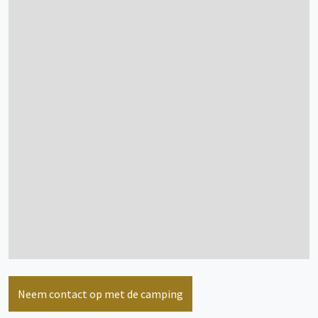
bekijk meer informatie
Trekkershut
2 persoon/personen
bekijk meer informatie
Trekkershut
4 persoon/personen
Neem contact op met de camping