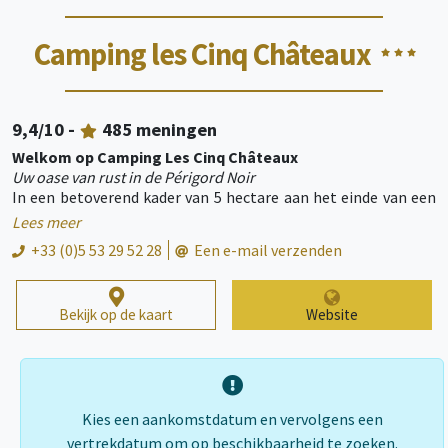
Camping les Cinq Châteaux
9,4
/10 -
485
meningen
Welkom op Camping Les Cinq Châteaux
Uw oase van rust in de Périgord Noir
In een betoverend kader van 5 hectare aan het einde van een
doodlopende weg nodigt de camping u uit om een unieke en
Lees meer
meeslepende ervaring te beleven terwijl u geniet van een
+33 (0)5 53 29 52 28
Een e-mail verzenden
uitzonderlijk panorama! Maar liefst 5 kastelen zichtbaar
vanaf de camping om u wakker te maken, te laten dromen en
de Geschiedenis te aanschouwen...
Bekijk op de kaart
Website
Bevoorrechte toegang tot de Dordogne!
Geniet van directe toegang tot de rivier voor verfrissende
natuurlijke zwempartijen, onvergetelijke kano-kajaktochten,
of gewoon om te ontspannen aan het water in een ongerepte
omgeving.
Accommodaties voor iedereen
Kies een aankomstdatum en vervolgens een
Of u nu de voorkeur geeft aan vakanties in een tent, caravan,
vertrekdatum om op beschikbaarheid te zoeken.