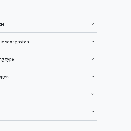
ie
ie voor gasten
ng type
ingen