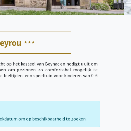
eyrou
ht op het kasteel van Beynac en nodigt u uit om
pen om gezinnen zo comfortabel mogelijk te
e leeftijden: een speeltuin voor kinderen van 0-6
 De petanquebaan en tafeltennistafels zijn ideaal
embad niet vergeten, een genot voor jong en oud!
iteiten zijn mogelijk in Capeyrou!
rekdatum om op beschikbaarheid te zoeken.