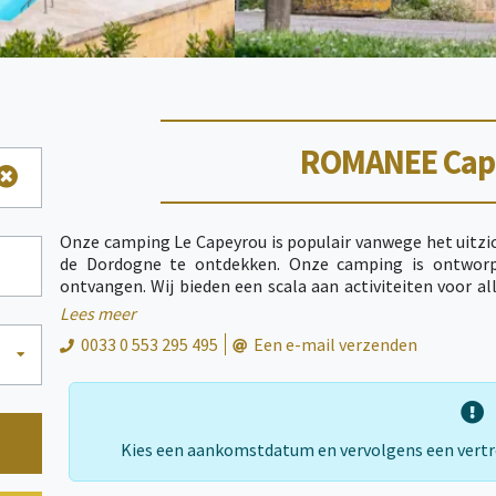
ROMANEE Cap
Onze camping Le Capeyrou is populair vanwege het uitzic
de Dordogne te ontdekken. Onze camping is ontwor
ontvangen. Wij bieden een scala aan activiteiten voor all
jaar, een voetbalveld, volleybal voor oudere kinderen...
Lees meer
voor het hele gezin. En laten we vooral ons prachtige zw
0033 0 553 295 495
Een e-mail verzenden
Kanoën, luchtballonvaren, klimmen en nog veel meer activ
Kies een aankomstdatum en vervolgens een vert