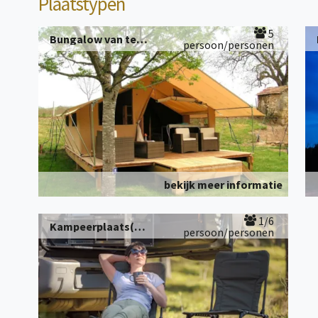
Plaatstypen
5
Bungalow van tent en hout
persoon/personen
bekijk meer informatie
1/6
Kampeerplaats(en)
persoon/personen