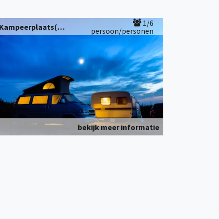
1/6
Kampeerplaats(en)
persoon/personen
bekijk meer informatie