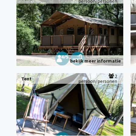
persoon/personen
bekijk meer informatie
2
Tent
persoon/personen