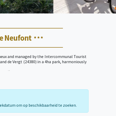
e Neufont
gueux and managed by the Intercommunal Tourist
mand de Vergt (24380) in a 4ha park, harmoniously
te offers you all the comfort necessary for your
f electric bikes, accessible toilets and facilities
on Tent Lodges Kenya and Moorea that will take
 block, a new group reception area, shaded and
 for you for a Getaway Nature that will delight
rekdatum om op beschikbaarheid te zoeken.