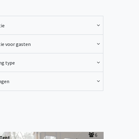
ie
ie voor gasten
ng type
ingen
6
Tent