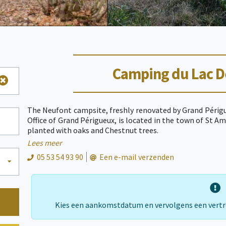
Camping du Lac D
The Neufont campsite, freshly renovated by Grand Péri
Office of Grand Périgueux, is located in the town of St A
planted with oaks and Chestnut trees.
At the heart of this bucolic nature, the Neufont campsi
Lees meer
stay to go smoothly. Departures from hiking trails, rental o
05 53 54 93 90
Een e-mail verzenden
for people with reduced mobility. Atypical Accommodati
your breath away, 2 PRM Chalets, a modernized Sanitary
comfortable spaces from 90m2 to 120m2, are just waiting
young and old.
Kies een aankomstdatum en vervolgens een vert