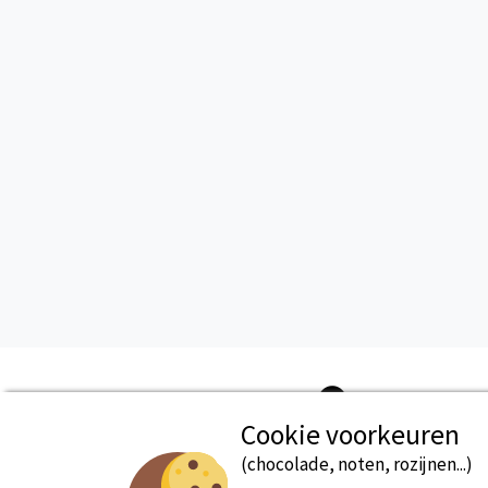
Cookie voorkeuren
(chocolade, noten, rozijnen...)
Beveiligde betaling