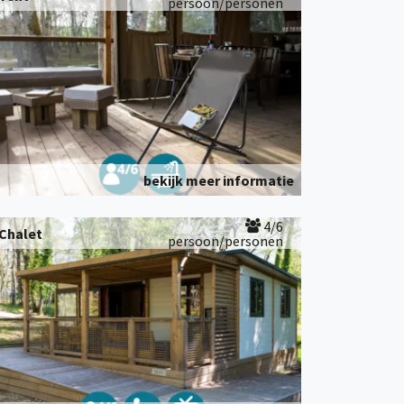
persoon/personen
bekijk meer informatie
4/6
Chalet
persoon/personen