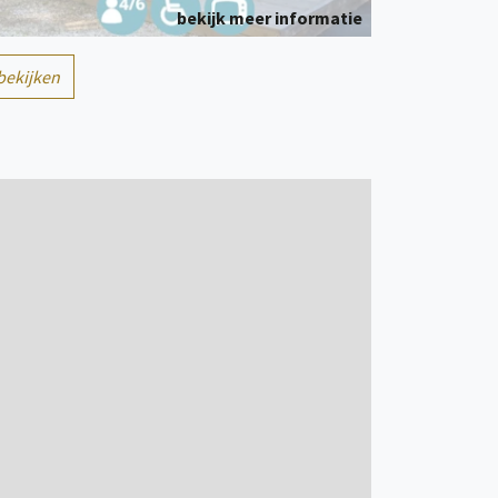
bekijk meer informatie
2
bekijken
Kampeerplaats(en)
persoon/personen
bekijk meer informatie
1/6
Kampeerplaats(en)
persoon/personen