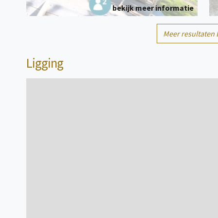
bekijk meer informatie
2
Meer resultaten 
Kampeerplaats(en)
persoon/personen
Ligging
bekijk meer informatie
1
Kampeerplaats(en)
persoon/personen