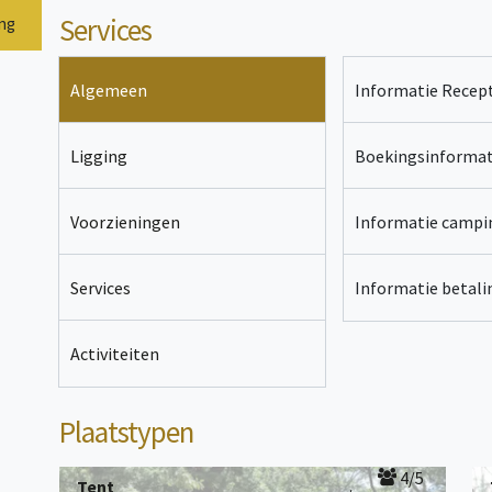
Services
ing
Algemeen
Informatie Recept
Ligging
Boekingsinformat
Voorzieningen
Informatie campi
Services
Informatie betal
Activiteiten
Plaatstypen
4/5
Tent