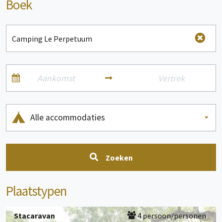
Boek
Alle accommodaties
Zoeken
Plaatstypen
Stacaravan
4 persoon/personen