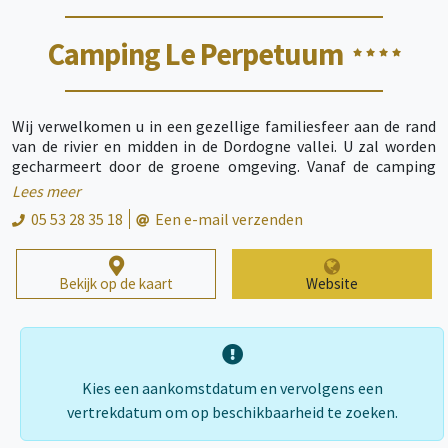
Camping Le Perpetuum
Wij verwelkomen u in een gezellige familiesfeer aan de rand
van de rivier en midden in de Dordogne vallei. U zal worden
gecharmeert door de groene omgeving. Vanaf de camping
kunt u gebruik maken van de vele wandelroutes, het zwembad
Lees meer
en het kanoën. Dichtbij kunt u ook mooie attracties bezoeken
05 53 28 35 18
Een e-mail verzenden
zoals Sarlat, Domme, de vallei van de Dordogne met zijn
kastelen en dorpen. Te bezoeken : les Eyzies, bakermat van de
prehistorie, Lascaux, Rocamadour, Padirac… in de zomer
Bekijk op de kaart
Website
bieden wij een animatieprogramma voor de hele familie. Ter
plaatse hebben wij ook een bar, snackbar en kleine winkel die
uw vakantie makkelijker maken. Bij Perpetuum heeft u
gegarandeert u geslaagde vakantie!
Kies een aankomstdatum en vervolgens een
vertrekdatum om op beschikbaarheid te zoeken.