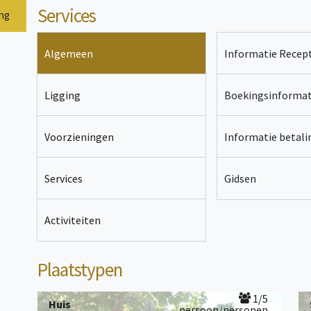
Services
ing
Algemeen
Informatie Recept
Ligging
Boekingsinformat
Voorzieningen
Informatie betal
Services
Gidsen
Activiteiten
Plaatstypen
1/5
Huis
persoon/personen