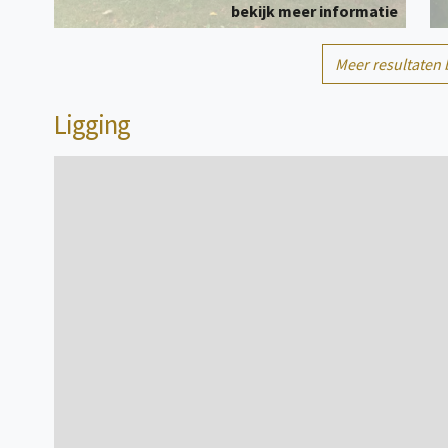
bekijk meer informatie
1/5
Meer resultaten 
Pipowagen
persoon/personen
Ligging
bekijk meer informatie