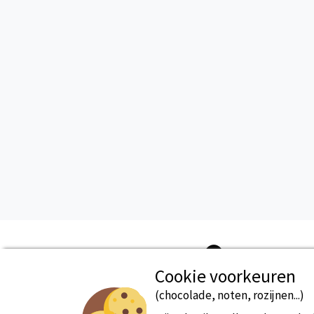
Cookie voorkeuren
(chocolade, noten, rozijnen...)
Beveiligde betaling