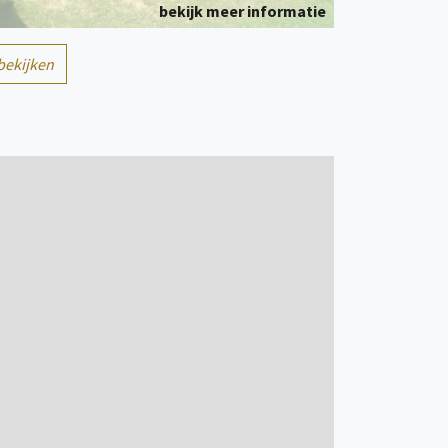
bekijk meer informatie
1/6
bekijken
Kampeerplaats(en)
persoon/personen
bekijk meer informatie