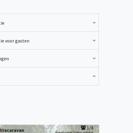
ie
ie voor gasten
ingen
1/4
Stacaravan
persoon/personen