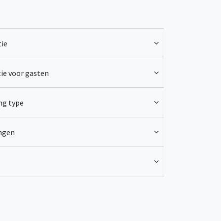
ie
ie voor gasten
ng type
ingen