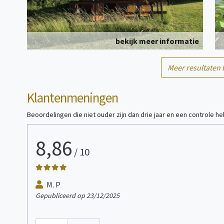
bekijk meer informatie
1/6
Meer resultaten 
Kampeerplaats(en)
persoon/personen
Klantenmeningen
Beoordelingen die niet ouder zijn dan drie jaar en een controle 
8,86
/
10
bekijk meer informatie
M. P
Gepubliceerd op 23/12/2025