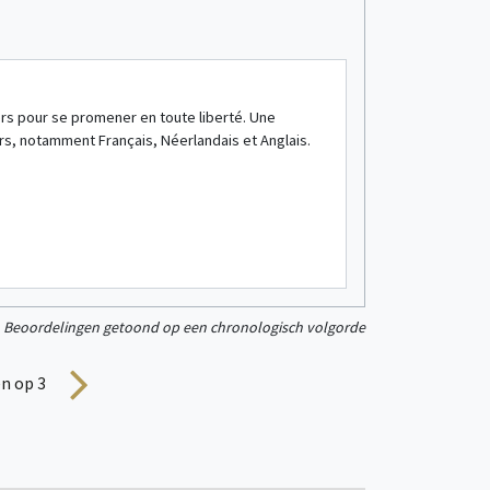
Camping/vakant
rs pour se promener en toute liberté. Une
Lieu calme, o
rs, notamment Français, Néerlandais et Anglais.
mes visites j
gèrent ce ca
Nous sommes 
Beoordeling van
L’espace, la 
Beoordelingen getoond op een chronologisch volgorde
n op 3