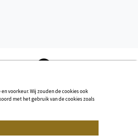
Geen commissie
e en voorkeur. Wij zouden de cookies ook
koord met het gebruik van de cookies zoals
Officiële website van de Unie van Camping
Dordogne