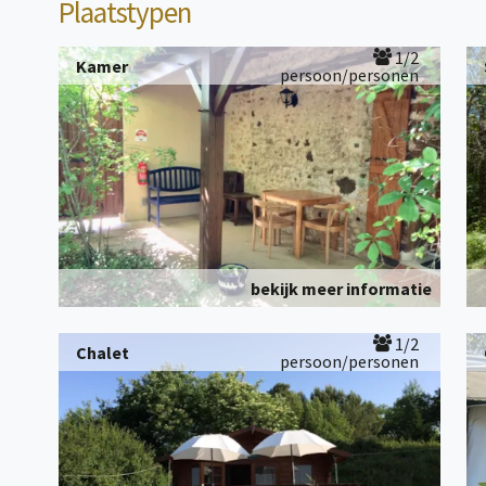
Plaatstypen
1/2
Kamer
persoon/personen
bekijk meer informatie
1/2
Chalet
persoon/personen