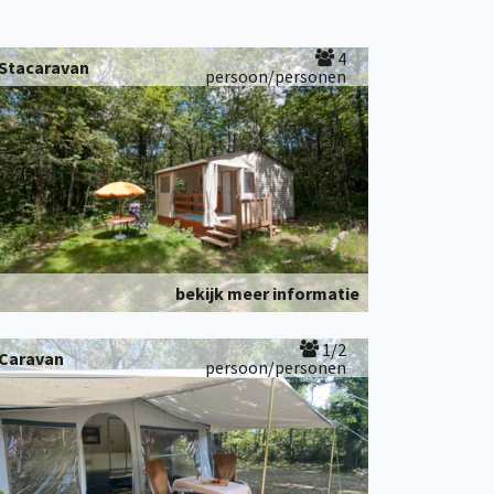
4
Stacaravan
persoon/personen
bekijk meer informatie
1/2
Caravan
persoon/personen