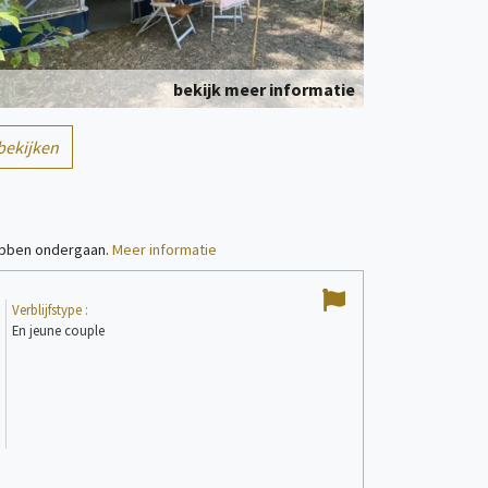
bekijk meer informatie
1/6
bekijken
Kampeerplaats(en)
persoon/personen
hebben ondergaan.
Meer informatie
9,43
Verblijfstype :
/
10
En jeune couple
bekijk meer informatie
Jonathan F
Gepubliceerd op 21/0