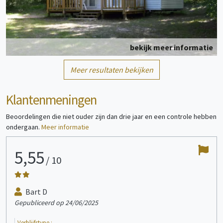
bekijk meer informatie
Meer resultaten bekijken
Stacaravan
1/4 persoon/personen
Klantenmeningen
Beoordelingen die niet ouder zijn dan drie jaar en een controle hebben
ondergaan.
Meer informatie
5,55
1
/
10
bekijk meer informatie
Bart D
Gepubliceerd op 24/06/2025
Gepu
Stacaravan
1/4 persoon/personen
Verblijfstype :
Verb