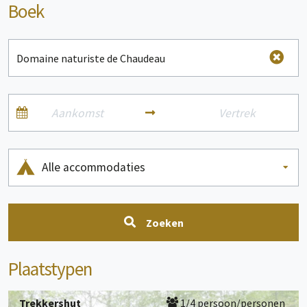
Boek
Alle accommodaties
Zoeken
Plaatstypen
Trekkershut
1/4 persoon/personen