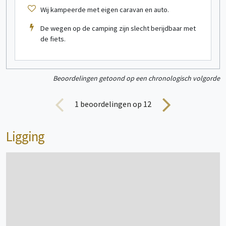
Wij kampeerde met eigen caravan en auto.
Chalet
1/4 persoon/personen
De wegen op de camping zijn slecht berijdbaar met
de fiets.
Beoordelingen getoond op een chronologisch volgorde
1
beoordelingen op 12
bekijk meer informatie
Ligging
Stacaravan
1/2 persoon/personen