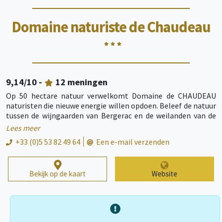
Domaine naturiste de Chaudeau
9,14
/10 -
12
meningen
Op 50 hectare natuur verwelkomt Domaine de CHAUDEAU
naturisten die nieuwe energie willen opdoen. Beleef de natuur
tussen de wijngaarden van Bergerac en de weilanden van de
Perigord, beschermd door bossen en verlicht door de zon van
Lees meer
Aquitanië. Vind plezier, kalmte, rust en ontspanning. Ontdek
+33 (0)5 53 82 49 64
Een e-mail verzenden
de geschiedenis, de omgeving, het erfgoed en de gastronomie
van de Dordogne.
Bekijk op de kaart
Website