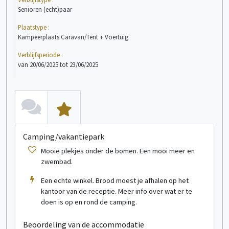
Senioren (echt)paar
En j
Plaatstype :
Plaa
Kampeerplaats Caravan/Tent + Voertuig
Kam
Verblijfsperiode :
Verb
van 20/06/2025 tot 23/06/2025
van 
bekijk meer informatie
Stacaravan
1/4 persoon/personen
Camping/vakantiepark
C
Mooie plekjes onder de bomen. Een mooi meer en
zwembad.
B
Een echte winkel. Brood moest je afhalen op het
kantoor van de receptie. Meer info over wat er te
doen is op en rond de camping.
bekijk meer informatie
Beoordeling van de accommodatie