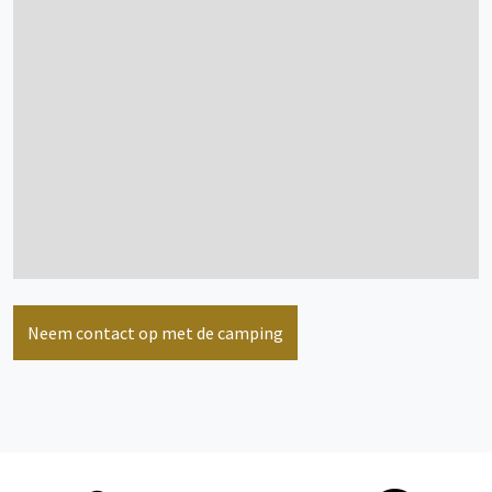
bekijk meer informatie
Stacaravan
1/3 persoon/personen
Neem contact op met de camping
bekijk meer informatie
Kampeerplaats(en)
1/6 persoon/personen