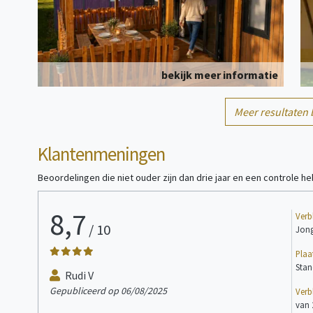
bekijk meer informatie
6
Meer resultaten 
Tent
persoon/personen
Klantenmeningen
Beoordelingen die niet ouder zijn dan drie jaar en een controle 
8,7
Verbl
/
10
Jong
Plaa
bekijk meer informatie
Stand
Rudi V
Gepubliceerd op 06/08/2025
Verbl
6
Stacaravan
persoon/personen
van 