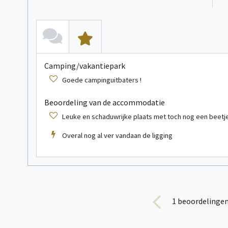
Camping/vakantiepark
Goede campinguitbaters !
bekijk meer informatie
Beoordeling van de accommodatie
Leuke en schaduwrijke plaats met toch nog een beetj
5
Stacaravan
persoon/personen
Overal nog al ver vandaan de ligging
1
beoordelingen