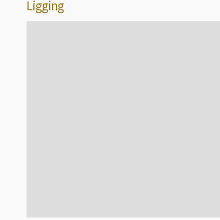
bekijk meer informatie
Ligging
5
Chalet
persoon/personen
bekijk meer informatie
10
Stacaravan
persoon/personen