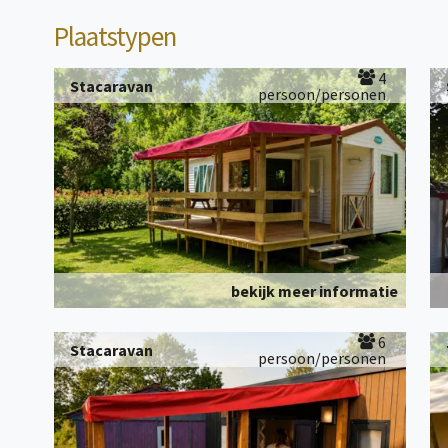
Plaatstypen
4
Stacaravan
persoon/personen
bekijk meer informatie
6
Stacaravan
persoon/personen