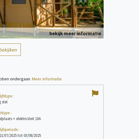
bekijk meer informatie
8
bekijken
Tent
persoon/personen
hebben ondergaan.
Meer informatie
10
ijfstype :
/
10
 stel
tstype :
bekijk meer informatie
plaats + elektriciteit 10A
Niels V
Gepubliceerd op 21/0
ijfsperiode :
7
Chalet
21/07/2025 tot 03/08/2025
persoon/personen