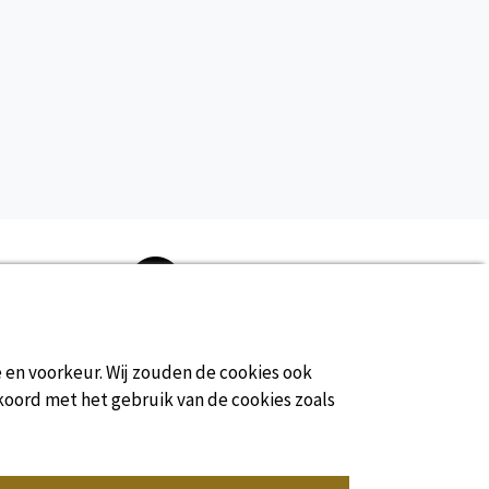
bekijk meer informatie
6
Stacaravan
persoon/personen
Geen commissie
e en voorkeur. Wij zouden de cookies ook
bekijk meer informatie
koord met het gebruik van de cookies zoals
2/6
Kampeerplaats(en)
persoon/personen