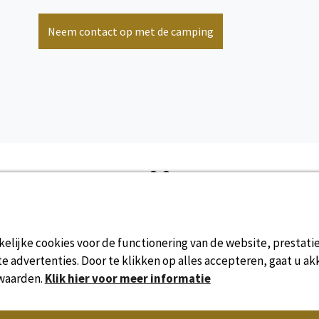
Neem contact op met de camping
bekijk meer informatie
6
Stacaravan
persoon/personen
Online beschikbaarheid
elijke cookies voor de functionering van de website, prestati
bekijk meer informatie
 advertenties. Door te klikken op alles accepteren, gaat u ak
waarden.
Klik hier voor meer informatie
2/6
Kampeerplaats(en)
persoon/personen