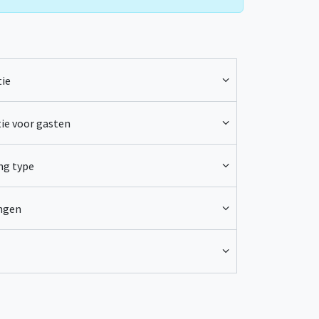
banen en een bubbelbad.
Geniet van toegang tot
regelmatig georganiseerde themamaaltijden en -
atieweekenden (WEI),
Verjaardagen, Ontvangst
agen, Bruiloften....
ie
ie voor gasten
ng type
ingen