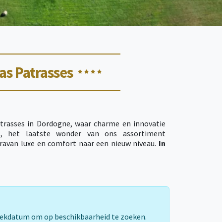
s Patrasses
trasses in Dordogne, waar charme en innovatie
s
, het laatste wonder van ons assortiment
ravan luxe en comfort naar een nieuw niveau.
In
ing
een verscheidenheid
aan hoogwaardige en
ages, lodge tenten beschikbaar vanaf juni, en
m stijl en comfort te combineren.
Onze kale
aal 120 m² per staanplaats)
met afvoer- en
waliteit. Elke staanplaats en huuraccommodatie
at ruimte en privacy verzekert.
rekdatum om op beschikbaarheid te zoeken.