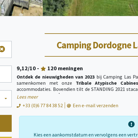
Camping Dordogne La
9,12
/10 -
120
meningen
Ontdek de nieuwigheden van 2023
bij Camping Las Pa
samenkomen met onze
Tribale Atypische Cabine
accommodaties. Bovendien tilt de STANDING 2021 staca
het hart van de Périgord biedt onze 4-sterren camp
Lees meer
ongebruikelijke accommodatieopties:
charmante cott
+33 (0)6 77 84 38 52
Een e-mail verzenden
luxe lodge tenten uitgerust met privébadkamers.
Onze chalets zijn gerenoveerd met trendy kleuren o
staanplaatsen en onze ruime camperplaats (minim
vuldiensten benadrukken onze toewijding aan gemak en k
garandeert een royale oppervlakte van minimaal 150 m², w
Kies een aankomstdatum en vervolgens een vert