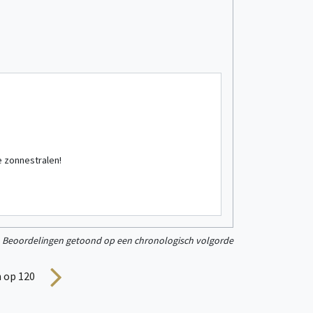
Camping/vakant
gastvrij, ru
bekijk meer informatie
Beoordeling van
e zonnestralen!
gezamelijke m
4
Chalet
persoon/personen
Beoordelingen getoond op een chronologisch volgorde
 op 120