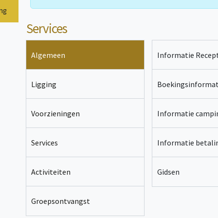
Duik in ons verwarmde waterpark van 200 m² met glij
onze bar/restaurant, gratis Wi-Fi, snackbar, evenals 
ing
avonden.
We organiseren voor u uw studentenintegr
Services
van fietsgroepen, Bijeenkomsten van motorclubs, Familied
Algemeen
Informatie Recept
Ligging
Boekingsinformat
Voorzieningen
Informatie campi
Services
Informatie betal
Activiteiten
Gidsen
Groepsontvangst