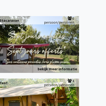
6
Stacaravan
persoon/personen
bekijk meer informatie
4
Tent
persoon/personen