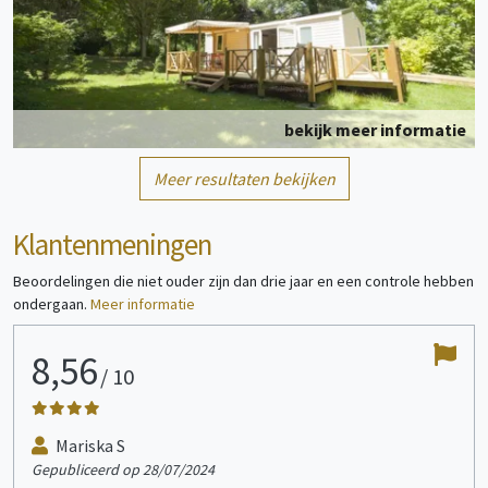
bekijk meer informatie
Meer resultaten bekijken
Stacaravan
4 persoon/personen
Klantenmeningen
Beoordelingen die niet ouder zijn dan drie jaar en een controle hebben
ondergaan.
Meer informatie
8,56
1
/
10
bekijk meer informatie
Mariska S
Gepubliceerd op 28/07/2024
Gepu
Stacaravan
6 persoon/personen