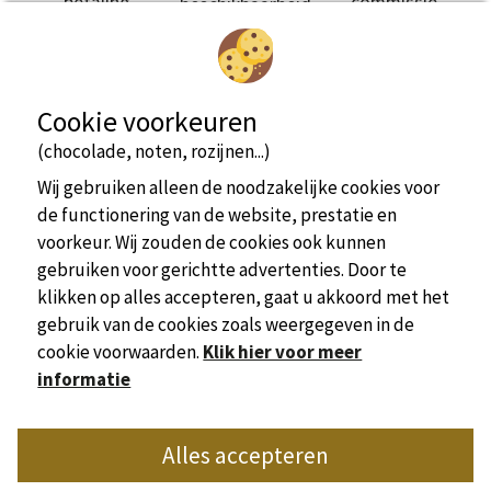
betaling
commissie
beschikbaarheid
Cookie voorkeuren
(chocolade, noten, rozijnen...)
Wij gebruiken alleen de noodzakelijke cookies voor
bekijk meer informatie
de functionering van de website, prestatie en
voorkeur. Wij zouden de cookies ook kunnen
Stacaravan
1/6 persoon/personen
gebruiken voor gerichtte advertenties. Door te
klikken op alles accepteren, gaat u akkoord met het
gebruik van de cookies zoals weergegeven in de
cookie voorwaarden.
Klik hier voor meer
informatie
Officiële website van de Unie van Camping Dordogne
Alles accepteren
Place Marc Busson - 24200 Sarlat
bekijk meer informatie