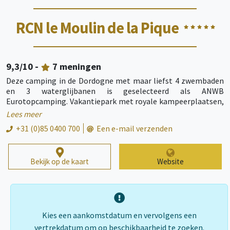
RCN le Moulin de la Pique
9,3
/10 -
7
meningen
Deze camping in de Dordogne met maar liefst 4 zwembaden
en 3 waterglijbanen is geselecteerd als ANWB
Eurotopcamping. Vakantiepark met royale kampeerplaatsen,
comfortabele stacaravans en ruime vakantiewoningen op een
Lees meer
fraai landgoed in een van de mooiste streken van Frankrijk.
+31 (0)85 0400 700
Een e-mail verzenden
Bekijk op de kaart
Website
Kies een aankomstdatum en vervolgens een
vertrekdatum om op beschikbaarheid te zoeken.