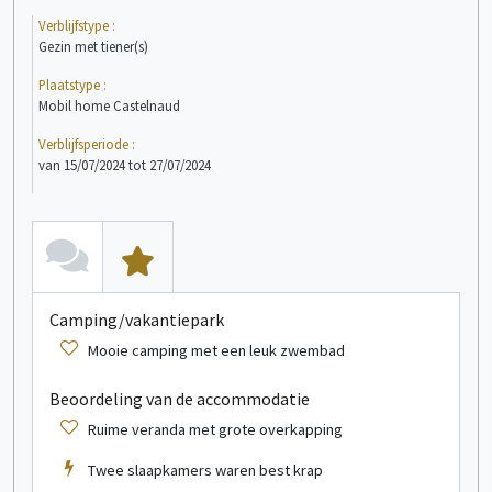
Verblijfstype :
Verb
Gezin met tiener(s)
Paa
Plaatstype :
Plaa
Mobil home Castelnaud
Stan
Verblijfsperiode :
Verb
van 15/07/2024 tot 27/07/2024
van 
bekijk meer informatie
Stacaravan
1/6 persoon/personen
Camping/vakantiepark
C
Mooie camping met een leuk zwembad
Beoordeling van de accommodatie
Ruime veranda met grote overkapping
Twee slaapkamers waren best krap