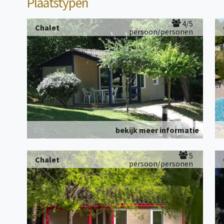
Plaatstypen
4/5
Chalet
persoon/personen
bekijk meer informatie
5
Chalet
persoon/personen