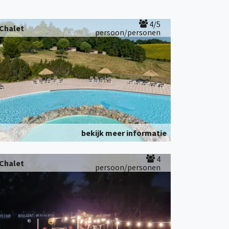
4/5
Chalet
persoon/personen
bekijk meer informatie
4
Chalet
persoon/personen