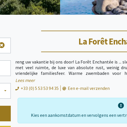
La Forêt Enc
reng uw vakantie bij ons door! La Forêt Enchantée is ... 
met veel ruimte, de luxe van absolute rust, weinig dru
vriendelijke familiesfeer. Warme zwembaden voor h
avondentertainment van topklasse met lokale artie
Lees meer
Dordogne, in het hart van de Périgord, 6 km van Péri
+33 (0) 5 53 53 94 35
Een e-mail verzenden
Périgord om de mooiste dorpen van Frankrijk te bezoeken
prehistorische plaatsen.
Kies een aankomstdatum en vervolgens een vert