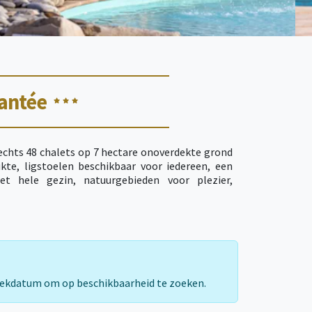
hantée
slechts 48 chalets op 7 hectare onoverdekte grond
kte, ligstoelen beschikbaar voor iedereen, een
et hele gezin, natuurgebieden voor plezier,
sten. 3-sterren vakantie camping-dorp in de
gueux, 15 km van Brantôme, in het hart van de
, steden van kunst en geschiedenis, kastelen en
rekdatum om op beschikbaarheid te zoeken.