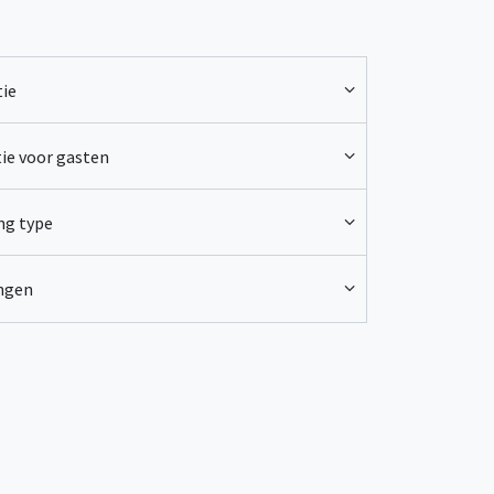
ie
ie voor gasten
ng type
ingen