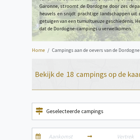
Garonne, stroomt de Dordogne door zes depar
heuvels en snijdt prachtige landschappen uit
getuigen van een tumultueuze geschiedenis. Het 
dat de Dordogne-campings u verwelkomen.
Home
Campings aan de oevers van de Dordogne
Bekijk de
18
campings op de kaa
Geselecteerde campings