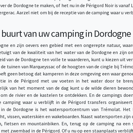
over de Dordogne te maken, of het nu in de Périgord Noir is vanaf
rgerac. Aarzel niet om bij de receptie van de camping waar u verb
de buurt van uw camping in Dordogne
ogne en zijn oevers een gebied met een ongerepte natuur, waar
etuigt van de kwaliteit van het water van de Dordogne en zijn om
d van de Dordogne ten volle te waarderen, kunt u kiezen uit vers
e tuinen van Marqueyssac of de hoogten van de cingle bij Trémo
 hoeft geen betoog dat kamperen in deze omgeving een waar genoe
tie in de Périgord met uw voeten in het water door te bre
elijk van het moment van de dag kunt u de wilde dieren bewon
 om de rivier en de kastelen te ontdekken. En de campings do
 camping waar u verblijft in de Périgord transfers organiseer
n in de Dordogne is het watersportcentrum van Trémolat. Het l
ht, vissen, waterskiën en wakeboarden. Naast watersporten zijn 
 fietsen en mountainbiken. En, terug op de camping na een s
et zwembad in de Périgord. Of u nu op een staanplaats verblijft