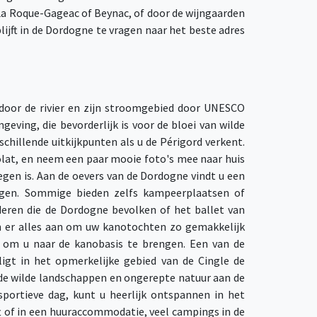
 La Roque-Gageac of Beynac, of door de wijngaarden
lijft in de Dordogne te vragen naar het beste adres
door de rivier en zijn stroomgebied door UNESCO
geving, die bevorderlijk is voor de bloei van wilde
chillende uitkijkpunten als u de Périgord verkent.
lat, en neem een paar mooie foto's mee naar huis
gen is. Aan de oevers van de Dordogne vindt u een
ngen. Sommige bieden zelfs kampeerplaatsen of
deren die de Dordogne bevolken of het ballet van
en er alles aan om uw kanotochten zo gemakkelijk
t om u naar de kanobasis te brengen. Een van de
igt in het opmerkelijke gebied van de Cingle de
de wilde landschappen en ongerepte natuur aan de
portieve dag, kunt u heerlijk ontspannen in het
 of in een huuraccommodatie, veel campings in de