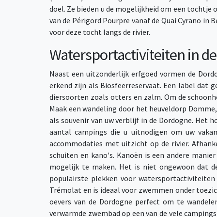
doel. Ze bieden u de mogelijkheid om een tochtje 
van de Périgord Pourpre vanaf de Quai Cyrano in Be
voor deze tocht langs de rivier.
Watersportactiviteiten in 
Naast een uitzonderlijk erfgoed vormen de Dord
erkend zijn als Biosfeerreservaat. Een label dat g
diersoorten zoals otters en zalm. Om de schoonhei
Maak een wandeling door het heuveldorp Domme, d
als souvenir van uw verblijf in de Dordogne. Het
aantal campings die u uitnodigen om uw vakan
accommodaties met uitzicht op de rivier. Afhank
schuiten en kano's. Kanoën is een andere manier
mogelijk te maken. Het is niet ongewoon dat de
populairste plekken voor watersportactiviteite
Trémolat en is ideaal voor zwemmen onder toezic
oevers van de Dordogne perfect om te wandelen,
verwarmde zwembad op een van de vele campings m