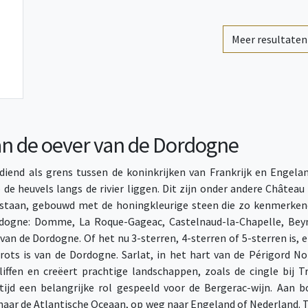
Meer resultaten
an de oever van de Dordogne
end als grens tussen de koninkrijken van Frankrijk en Engeland
de heuvels langs de rivier liggen. Dit zijn onder andere Châtea
staan, gebouwd met de honingkleurige steen die zo kenmerkend
ordogne: Domme, La Roque-Gageac, Castelnaud-la-Chapelle, Be
an de Dordogne. Of het nu 3-sterren, 4-sterren of 5-sterren is, 
rots is van de Dordogne. Sarlat, in het hart van de Périgord Noi
iffen en creëert prachtige landschappen, zoals de cingle bij 
ijd een belangrijke rol gespeeld voor de Bergerac-wijn. Aan b
t naar de Atlantische Oceaan, op weg naar Engeland of Nederland