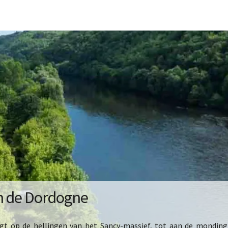
n de Dordogne
ingt op de hellingen van het Sancy-massief, tot aan de monding